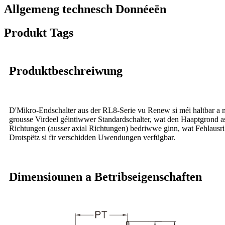
Allgemeng technesch Donnéeën
Produkt Tags
Produktbeschreiwung
D'Mikro-Endschalter aus der RL8-Serie vu Renew si méi haltbar a m
grousse Virdeel géintiwwer Standardschalter, wat den Haaptgrond as
Richtungen (ausser axial Richtungen) bedriwwe ginn, wat Fehlausriic
Drotspëtz si fir verschidden Uwendungen verfügbar.
Dimensiounen a Betribseigenschaften