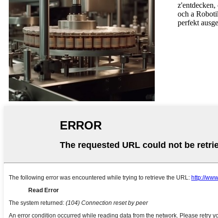
z'entdecken,
och a Roboti
perfekt ausge