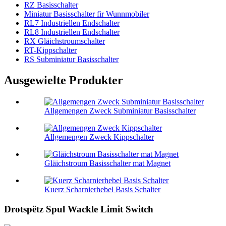
RZ Basisschalter
Miniatur Basisschalter fir Wunnmobiler
RL7 Industriellen Endschalter
RL8 Industriellen Endschalter
RX Gläichstroumschalter
RT-Kippschalter
RS Subminiatur Basisschalter
Ausgewielte Produkter
Allgemengen Zweck Subminiatur Basisschalter
Allgemengen Zweck Kippschalter
Gläichstroum Basisschalter mat Magnet
Kuerz Scharnierhebel Basis Schalter
Drotspëtz Spul Wackle Limit Switch