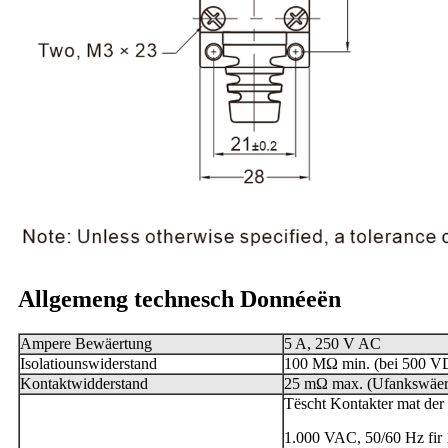
Allgemeng technesch Donnéeën
Ampere Bewäertung
5 A, 250 V AC
Isolatiounswiderstand
100 MΩ min. (bei 500 V
Kontaktwidderstand
25 mΩ max. (Ufankswäer
Tëscht Kontakter mat der 
1.000 VAC, 50/60 Hz fir 