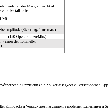
alldeeler an der Mass, an tëscht all
rende Metalldeeler
1 Minutt
belamplitude (Stéierung: 1 ms max.)
 min. (120 Operatiounen/Min.)
. (ënner der nomineller
g)
'Sécherheet, d'Prezisioun an d'Zouverlässegkeet vu verschiddenen Appa
ter ginn dacks a Verpackungsmaschinnen a modernen Lagerhaiser a Sm