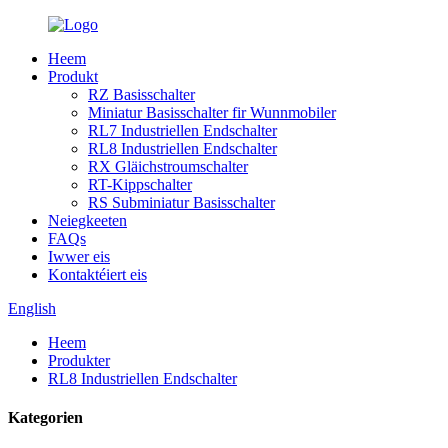
Heem
Produkt
RZ Basisschalter
Miniatur Basisschalter fir Wunnmobiler
RL7 Industriellen Endschalter
RL8 Industriellen Endschalter
RX Gläichstroumschalter
RT-Kippschalter
RS Subminiatur Basisschalter
Neiegkeeten
FAQs
Iwwer eis
Kontaktéiert eis
English
Heem
Produkter
RL8 Industriellen Endschalter
Kategorien