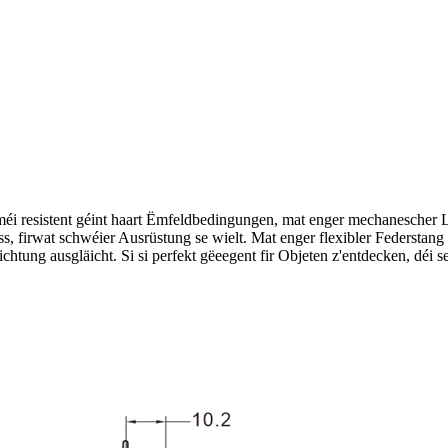
éi resistent géint haart Ëmfeldbedingungen, mat enger mechanescher 
s, firwat schwéier Ausrüstung se wielt. Mat enger flexibler Federstan
htung ausgläicht. Si si perfekt gëeegent fir Objeten z'entdecken, déi 