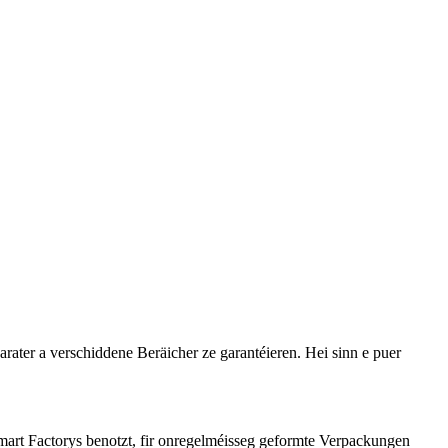
rater a verschiddene Beräicher ze garantéieren. Hei sinn e puer
art Factorys benotzt, fir onregelméisseg geformte Verpackungen