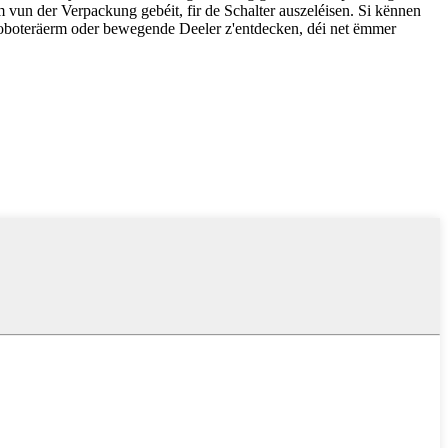
 vun der Verpackung gebéit, fir de Schalter auszeléisen. Si kënnen
Roboteräerm oder bewegende Deeler z'entdecken, déi net ëmmer