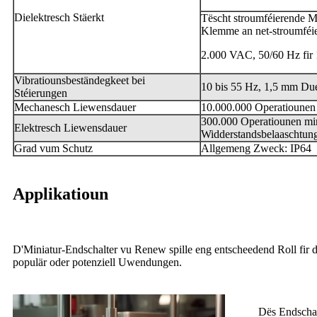
Dielektresch Stäerkt
Tëscht stroumféierende Met
Klemme an net-stroumféie
2.000 VAC, 50/60 Hz fir 
Vibratiounsbeständegkeet bei
10 bis 55 Hz, 1,5 mm Due
Stéierungen
Mechanesch Liewensdauer
10.000.000 Operatiounen
300.000 Operatiounen min
Elektresch Liewensdauer
Widderstandsbelaaschtun
Grad vum Schutz
Allgemeng Zweck: IP64
Applikatioun
D'Miniatur-Endschalter vu Renew spille eng entscheedend Roll fir d
populär oder potenziell Uwendungen.
Dës Endschal