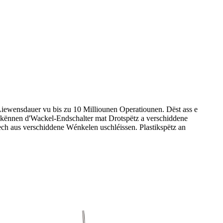
Liewensdauer vu bis zu 10 Milliounen Operatiounen. Dëst ass e
g kënnen d'Wackel-Endschalter mat Drotspëtz a verschiddene
sech aus verschiddene Wénkelen uschléissen. Plastikspëtz an