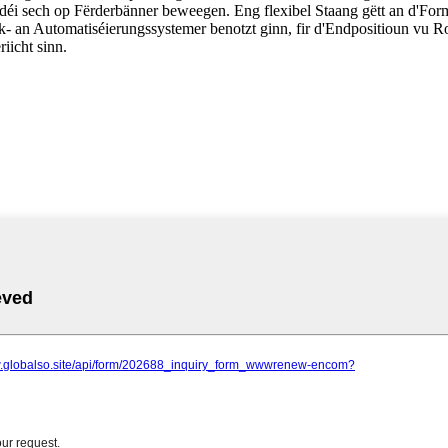
 déi sech op Fërderbänner beweegen. Eng flexibel Staang gëtt an d'Form
k- an Automatiséierungssystemer benotzt ginn, fir d'Endpositioun vu 
riicht sinn.