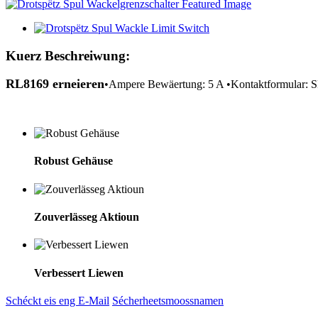
Kuerz Beschreiwung:
RL8169 erneieren
•Ampere Bewäertung: 5 A •Kontaktformular:
Robust Gehäuse
Zouverlässeg Aktioun
Verbessert Liewen
Schéckt eis eng E-Mail
Sécherheetsmoossnamen