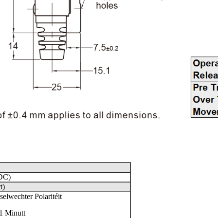
DC)
t)
selwechter Polaritéit
1 Minutt