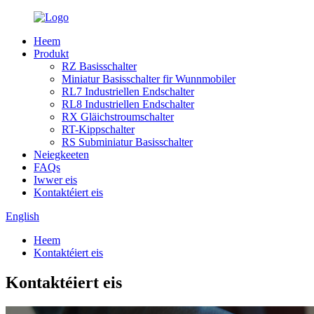
Heem
Produkt
RZ Basisschalter
Miniatur Basisschalter fir Wunnmobiler
RL7 Industriellen Endschalter
RL8 Industriellen Endschalter
RX Gläichstroumschalter
RT-Kippschalter
RS Subminiatur Basisschalter
Neiegkeeten
FAQs
Iwwer eis
Kontaktéiert eis
English
Heem
Kontaktéiert eis
Kontaktéiert eis