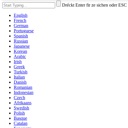
Dréckt Enter fir ze sichen oder ESC
English
French
German
Portuguese
Spanish
Russian
Japanese
Korean
Arabic
Irish
Greek
Turkish
Italian
Danish
Romanian
Indonesian
Czech
Afrikaans
Swedish
Polish
Basque
Catalan