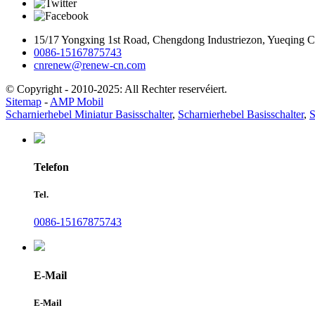
15/17 Yongxing 1st Road, Chengdong Industriezon, Yueqing Ci
0086-15167875743
cnrenew@renew-cn.com
© Copyright - 2010-2025: All Rechter reservéiert.
Sitemap
-
AMP Mobil
Scharnierhebel Miniatur Basisschalter
,
Scharnierhebel Basisschalter
,
S
Telefon
Tel.
0086-15167875743
E-Mail
E-Mail