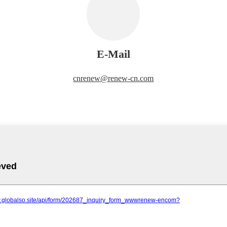
E-Mail
cnrenew@renew-cn.com