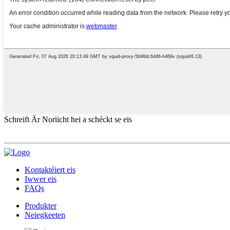
Schreift Är Noriicht hei a schéckt se eis
Kontaktéiert eis
Iwwer eis
FAQs
Produkter
Neiegkeeten