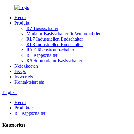
Heem
Produkt
RZ Basisschalter
Miniatur Basisschalter fir Wunnmobiler
RL7 Industriellen Endschalter
RL8 Industriellen Endschalter
RX Gläichstroumschalter
RT-Kippschalter
RS Subminiatur Basisschalter
Neiegkeeten
FAQs
Iwwer eis
Kontaktéiert eis
English
Heem
Produkter
RT-Kippschalter
Kategorien