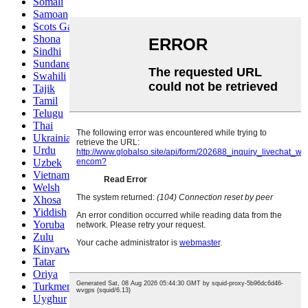
Somali
Samoan
Scots Gaelic
Shona
Sindhi
Sundanese
Swahili
Tajik
Tamil
Telugu
Thai
Ukrainian
Urdu
Uzbek
Vietnamese
Welsh
Xhosa
Yiddish
Yoruba
Zulu
Kinyarwanda
Tatar
Oriya
Turkmen
Uyghur