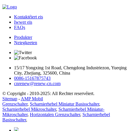
Kontaktéiert eis
Iwwer eis
FAQs
Produkter
Neiegkeeten
15/17 Yongxing 1st Road, Chengdong Industriezon, Yueqing
City, Zhejiang, 325600, China
0086-15167875743
cnrenew@renew-cn.com
© Copyright - 2010-2025: All Rechter reservéiert.
Sitemap
-
AMP Mobil
Grenzschalter
,
Scharnierhebel Miniatur Basisschalter
,
Scharnierhebel Mikroschalter
,
Scharnierhebel Miniatur-
Mikroschalter
,
Horizontalen Grenzschalter
,
Scharnierhebel
Basisschalter
,