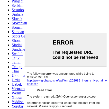
Punjabi
Serbian
Sesotho
Sinhala
Slovak
Slovenian
Somali
Samoan
Scots Gaelic
Shona
Sindhi
Sundanese
Swahili
Tajik
Tamil
Telugu
Thai
Ukrainian
Urdu
Uzbek
Vietnamese
Welsh
Xhosa
Yiddish
Yoruba