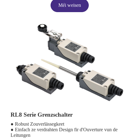
Méi weisen
RL8 Serie Grenzschalter
● Robust Zouverlässegkeet
● Einfach ze verdrahten Design fir d'Ouverture vun de
Leitungen