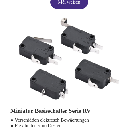
Méi weisen
Miniatur Basisschalter Serie RV
● Verschidden elektresch Bewäertungen
● Flexibilitéit vum Design