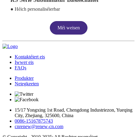
● Héich personaliséierbar
Méi weisen
Kontaktéiert eis
Iwwer eis
FAQs
Produkter
Neiegkeeten
15/17 Yongxing 1st Road, Chengdong Industriezon, Yueqing
City, Zhejiang, 325600, China
0086-15167875743
cnrenew@renew-cn.com
© Copyright - 2010-2025: All Rechter reservéiert.