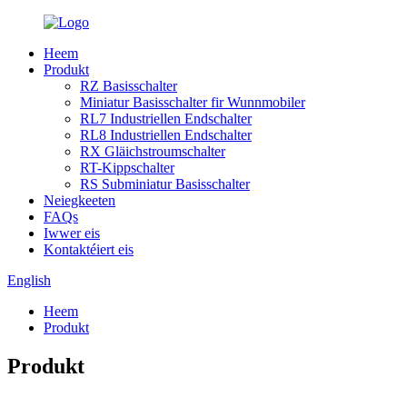
Heem
Produkt
RZ Basisschalter
Miniatur Basisschalter fir Wunnmobiler
RL7 Industriellen Endschalter
RL8 Industriellen Endschalter
RX Gläichstroumschalter
RT-Kippschalter
RS Subminiatur Basisschalter
Neiegkeeten
FAQs
Iwwer eis
Kontaktéiert eis
English
Heem
Produkt
Produkt