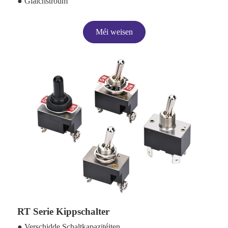
● Gläichstroum
Méi weisen
RT Serie Kippschalter
● Verschidde Schaltkapazitéiten