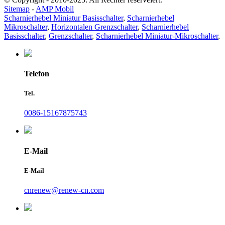
Sitemap
-
AMP Mobil
Scharnierhebel Miniatur Basisschalter
,
Scharnierhebel
Mikroschalter
,
Horizontalen Grenzschalter
,
Scharnierhebel
Basisschalter
,
Grenzschalter
,
Scharnierhebel Miniatur-Mikroschalter
,
Telefon
Tel.
0086-15167875743
E-Mail
E-Mail
cnrenew@renew-cn.com