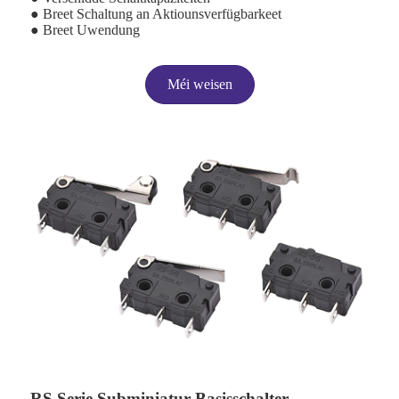
● Breet Schaltung an Aktiounsverfügbarkeet
● Breet Uwendung
Méi weisen
RS Serie Subminiatur Basisschalter