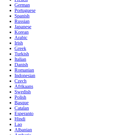
German
Portuguese
Spanish
Russian
Japanese
Korean
Arabic
Irish
Greek
Turkish
Italian
Danish
Romanian
Indonesian
Czech
Afrikaans
Swedish
Polish
Basque
Catalan
Esperanto
Hindi
Lao
Albanian