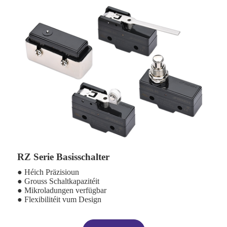
RZ Serie Basisschalter
● Héich Präzisioun
● Grouss Schaltkapazitéit
● Mikroladungen verfügbar
● Flexibilitéit vum Design