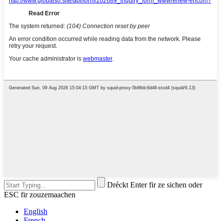
Dréckt Enter fir ze sichen oder
ESC fir zouzemaachen
English
French